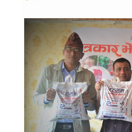
४२४ पटक