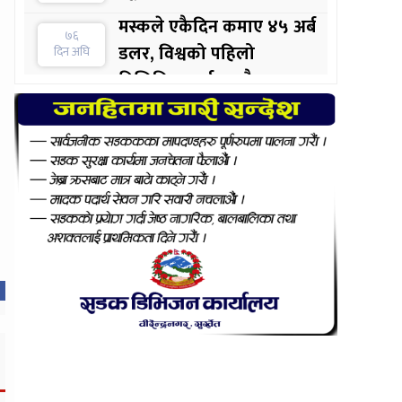
मस्कले एकैदिन कमाए ४५ अर्ब
७६
डलर, विश्वको पहिलो
दिन अघि
ट्रिलिनियर पर्सन बन्दै