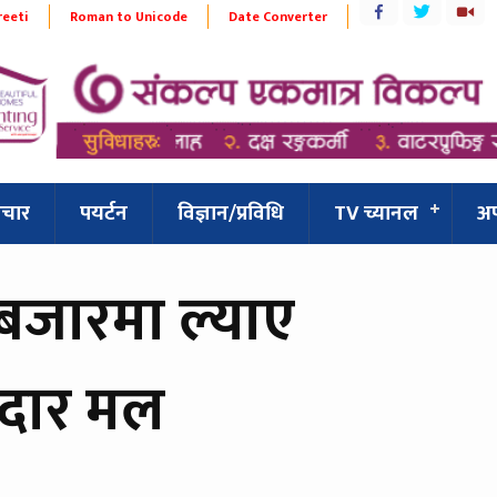
reeti
Roman to Unicode
Date Converter
िचार
पयर्टन
विज्ञान/प्रविधि
TV च्यानल
अ
 बजारमा ल्याए
नेदार मल