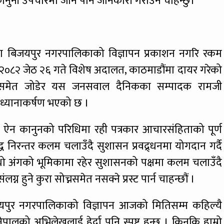
ै कानुनी उपचारमा जाने पनि जानकारी गराउन चाहन्छु।’
वा बिजयपुर नगरपालिकाको विज्ञापन प्रकाशन नगरि रकम
्दै २०८२ जेठ २६ गते विशेष अदालत, काठमाडौंमा दायर गरेको
नामसमेत जोडेर यस जनसवाल दैनिकका सम्पादक रामजी
र ध्यानाकर्षण भएको छ ।
, ऐन कानुनको परिधिमा रही पत्रकार आचारसंहिताको पूर्ण
्ध निरन्तर कलम चलाउँदै सुशासन प्रवद्र्धनमा योगदान गर्दै
ो अंगको भूमिकामा रहेर सुशासनको पक्षमा कलम चलाउँदै
न हुने कुरा सोच्नसमेत नसक्ने प्रस्ट पार्न चाहन्छौं ।
िजयपुर नगरपालिकाको विज्ञापन आजको मितिसम्म कहिल्यै
पालको अभिलेखलाई हेर्दा पनि स्पष्ट हुन्छ । किनकि हाम्रो