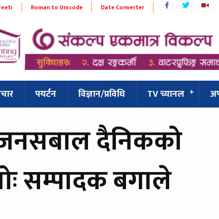
reeti
Roman to Unicode
Date Converter
िचार
पयर्टन
विज्ञान/प्रविधि
TV च्यानल
अ
 जनसबाल दैनिकको
ोः सम्पादक बगाले