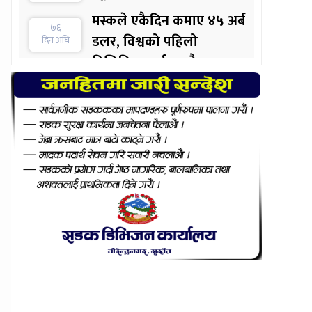
मस्कले एकैदिन कमाए ४५ अर्ब
७६
डलर, विश्वको पहिलो
दिन अघि
ट्रिलिनियर पर्सन बन्दै