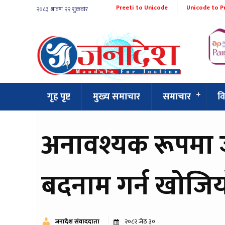
Preeti to Unicode
Unicode to P
गृह पृष्ट
मुख्य समाचार
समाचार
व
अनावश्यक रूपमा
बदनाम गर्न खोजिय
जनादेश संवाददाता
२०८२ जेठ ३०