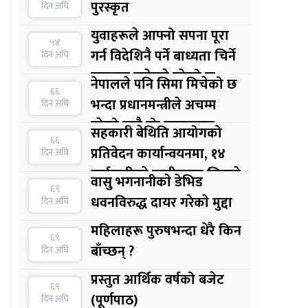
पुरस्कृत
दिन अघि
युवाहरूले आफ्नो सपना पूरा
५४
गर्न विदेशिनै पर्ने बाध्यता चिर्ने
दिन अघि
सुरुवात बजेटले गरेको छ :
नेपालले पनि सिमा मिचेको छ
६६
अर्थमन्त्री
भन्दा प्रधानमन्त्रीले अचम्म
दिन अघि
परेको मात्रै होः सरकारका
सहकारी बेथिति आयोगको
६६
प्रवक्ता
प्रतिवेदन कार्यान्वयनमा, १४
दिन अघि
कर्मचारीकाे स्पष्टीकरण लिइयाे
वासु भगनानीकाे डेभिड
६९
धवनविरुद्ध दायर गरेकाे मुद्दा
दिन अघि
महिलाहरू पुरुषभन्दा धेरै किन
६९
बाँच्छन् ?
दिन अघि
प्रस्तुत आर्थिक वर्षको बजेट
६९
(पूर्णपाठ)
दिन अघि