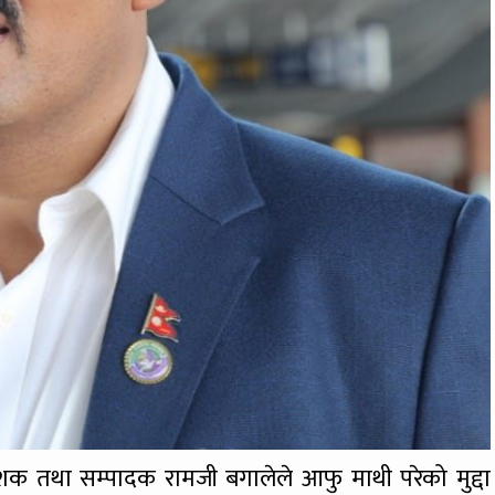
क तथा सम्पादक रामजी बगालेले आफु माथी परेको मुद्दा