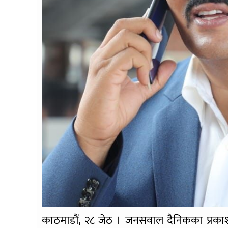
काठमाडौं, २८ जेठ । जनसवाल दैनिकका प्रकाश