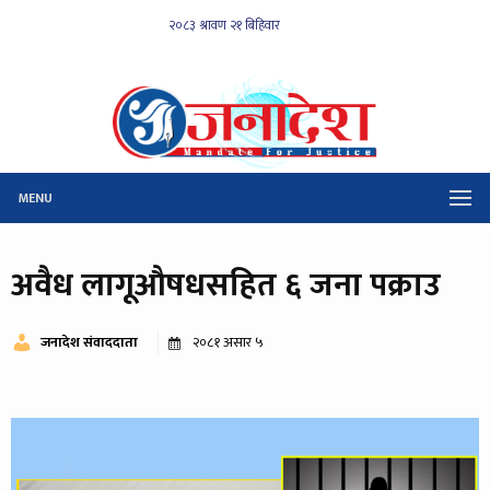
MENU
अवैध लागूऔषधसहित ६ जना पक्राउ
जनादेश संवाददाता
२०८१ असार ५
२०३ पटक