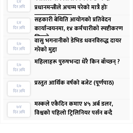
६४
प्रधानमन्त्रीले अचम्म परेको मात्रै होः
दिन अघि
सरकारका प्रवक्ता
सहकारी बेथिति आयोगको प्रतिवेदन
६४
कार्यान्वयनमा, १४ कर्मचारीकाे स्पष्टीकरण
दिन अघि
लिइयाे
वासु भगनानीकाे डेभिड धवनविरुद्ध दायर
६७
गरेकाे मुद्दा
दिन अघि
महिलाहरू पुरुषभन्दा धेरै किन बाँच्छन् ?
६७
दिन अघि
प्रस्तुत आर्थिक वर्षको बजेट (पूर्णपाठ)
६७
दिन अघि
मस्कले एकैदिन कमाए ४५ अर्ब डलर,
७४
विश्वको पहिलो ट्रिलिनियर पर्सन बन्दै
दिन अघि