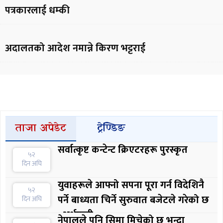
पत्रकारलाई धम्की
अदालतको आदेश नमान्ने किरण भट्टराई
ताजा अपेडेट
ट्रेण्डिङ
सर्वात्कृष्ट कन्टेन्ट क्रिएटरहरू पुरस्कृत
५२
दिन अघि
युवाहरूले आफ्नो सपना पूरा गर्न विदेशिनै
५२
पर्ने बाध्यता चिर्ने सुरुवात बजेटले गरेको छ
दिन अघि
: अर्थमन्त्री
नेपालले पनि सिमा मिचेको छ भन्दा