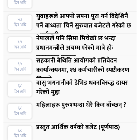
दिन अघि
युवाहरूले आफ्नो सपना पूरा गर्न विदेशिनै
५३
पर्ने बाध्यता चिर्ने सुरुवात बजेटले गरेको छ
दिन अघि
: अर्थमन्त्री
नेपालले पनि सिमा मिचेको छ भन्दा
६५
प्रधानमन्त्रीले अचम्म परेको मात्रै होः
दिन अघि
सरकारका प्रवक्ता
सहकारी बेथिति आयोगको प्रतिवेदन
६५
कार्यान्वयनमा, १४ कर्मचारीकाे स्पष्टीकरण
दिन अघि
लिइयाे
वासु भगनानीकाे डेभिड धवनविरुद्ध दायर
६८
गरेकाे मुद्दा
दिन अघि
महिलाहरू पुरुषभन्दा धेरै किन बाँच्छन् ?
६८
दिन अघि
प्रस्तुत आर्थिक वर्षको बजेट (पूर्णपाठ)
६८
दिन अघि