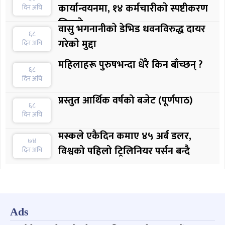
कार्यान्वयनमा, १४ कर्मचारीकाे स्पष्टीकरण
दिन अघि
लिइयाे
वासु भगनानीकाे डेभिड धवनविरुद्ध दायर
६८
गरेकाे मुद्दा
दिन अघि
महिलाहरू पुरुषभन्दा धेरै किन बाँच्छन् ?
६८
दिन अघि
प्रस्तुत आर्थिक वर्षको बजेट (पूर्णपाठ)
६८
दिन अघि
मस्कले एकैदिन कमाए ४५ अर्ब डलर,
७४
विश्वको पहिलो ट्रिलिनियर पर्सन बन्दै
दिन अघि
Ads