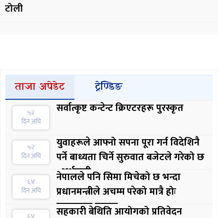
टोली
ताजा अपेडेट
ट्रेण्डिङ
सर्वात्कृष्ट कन्टेन्ट क्रिएटरहरू पुरस्कृत
५२
दिन अघि
युवाहरूले आफ्नो सपना पूरा गर्न विदेशिनै
५२
पर्ने बाध्यता चिर्ने सुरुवात बजेटले गरेको छ
दिन अघि
: अर्थमन्त्री
नेपालले पनि सिमा मिचेको छ भन्दा
६४
प्रधानमन्त्रीले अचम्म परेको मात्रै होः
दिन अघि
सरकारका प्रवक्ता
सहकारी बेथिति आयोगको प्रतिवेदन
६४