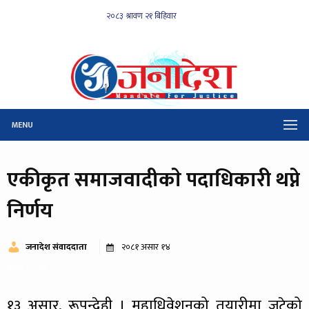
MENU
एकीकृत समाजवादीकाे पदाधिकारी थप्ने
निर्णय
जनादेश संवाददाता
२०८१ असार १४
१९७ पटक
१३ असार, रूपन्देही । महाधिवेशनको तयारीमा जुटेको