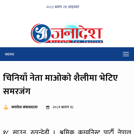
MENU
चिनियाँ नेता माओको शैलीमा भेटिए
समरजंग
जनादेश संवाददाता
२०८१ श्रावण १८
२७० पटक
१८ साउन, रुपन्देही । श्रमिक कम्युनिस्ट पार्टी नेपाल