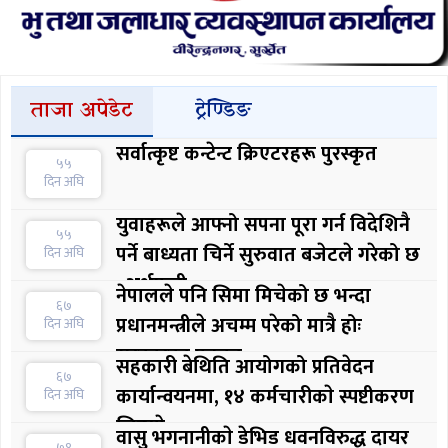
ताजा अपेडेट
ट्रेण्डिङ
सर्वात्कृष्ट कन्टेन्ट क्रिएटरहरू पुरस्कृत
५५
दिन अघि
युवाहरूले आफ्नो सपना पूरा गर्न विदेशिनै
५५
पर्ने बाध्यता चिर्ने सुरुवात बजेटले गरेको छ
दिन अघि
: अर्थमन्त्री
नेपालले पनि सिमा मिचेको छ भन्दा
६७
प्रधानमन्त्रीले अचम्म परेको मात्रै होः
दिन अघि
सरकारका प्रवक्ता
सहकारी बेथिति आयोगको प्रतिवेदन
६७
कार्यान्वयनमा, १४ कर्मचारीकाे स्पष्टीकरण
दिन अघि
लिइयाे
वासु भगनानीकाे डेभिड धवनविरुद्ध दायर
७१