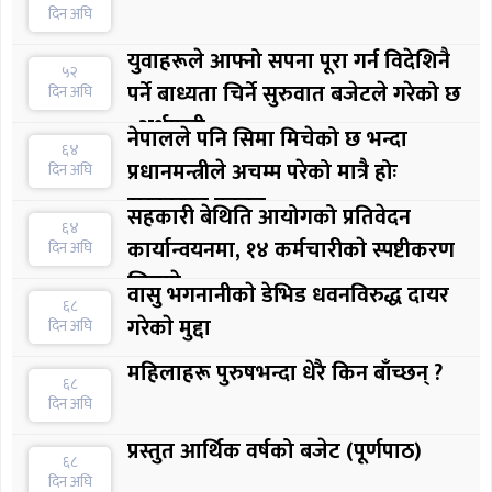
दिन अघि
युवाहरूले आफ्नो सपना पूरा गर्न विदेशिनै
५२
पर्ने बाध्यता चिर्ने सुरुवात बजेटले गरेको छ
दिन अघि
: अर्थमन्त्री
नेपालले पनि सिमा मिचेको छ भन्दा
६४
प्रधानमन्त्रीले अचम्म परेको मात्रै होः
दिन अघि
सरकारका प्रवक्ता
सहकारी बेथिति आयोगको प्रतिवेदन
६४
कार्यान्वयनमा, १४ कर्मचारीकाे स्पष्टीकरण
दिन अघि
लिइयाे
वासु भगनानीकाे डेभिड धवनविरुद्ध दायर
६८
गरेकाे मुद्दा
दिन अघि
महिलाहरू पुरुषभन्दा धेरै किन बाँच्छन् ?
६८
दिन अघि
प्रस्तुत आर्थिक वर्षको बजेट (पूर्णपाठ)
६८
दिन अघि