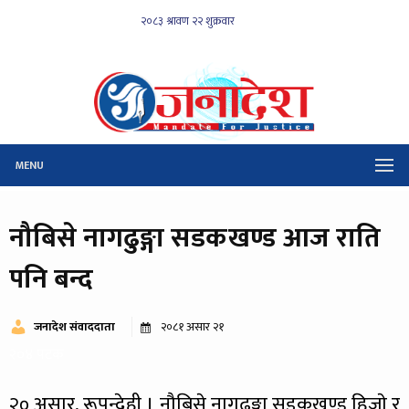
MENU
नौबिसे नागढुङ्गा सडकखण्ड आज राति
पनि बन्द
जनादेश संवाददाता
२०८१ असार २१
२०४ पटक
२० असार, रूपन्देही । नौबिसे नागढुङ्गा सडकखण्ड हिजाे र