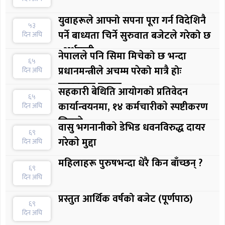
युवाहरूले आफ्नो सपना पूरा गर्न विदेशिनै
५३
पर्ने बाध्यता चिर्ने सुरुवात बजेटले गरेको छ
दिन अघि
: अर्थमन्त्री
नेपालले पनि सिमा मिचेको छ भन्दा
६५
प्रधानमन्त्रीले अचम्म परेको मात्रै होः
दिन अघि
सरकारका प्रवक्ता
सहकारी बेथिति आयोगको प्रतिवेदन
६५
कार्यान्वयनमा, १४ कर्मचारीकाे स्पष्टीकरण
दिन अघि
लिइयाे
वासु भगनानीकाे डेभिड धवनविरुद्ध दायर
६९
गरेकाे मुद्दा
दिन अघि
महिलाहरू पुरुषभन्दा धेरै किन बाँच्छन् ?
६९
दिन अघि
प्रस्तुत आर्थिक वर्षको बजेट (पूर्णपाठ)
६९
दिन अघि