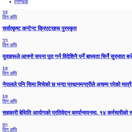
ट्रेण्डिङ
५४
दिन अघि
सर्वात्कृष्ट कन्टेन्ट क्रिएटरहरू पुरस्कृत
५५
दिन अघि
युवाहरूले आफ्नो सपना पूरा गर्न विदेशिनै पर्ने बाध्यता चिर्ने सुरुवात ब
६७
दिन अघि
नेपालले पनि सिमा मिचेको छ भन्दा प्रधानमन्त्रीले अचम्म परेको मात्र
६७
दिन अघि
सहकारी बेथिति आयोगको प्रतिवेदन कार्यान्वयनमा, १४ कर्मचारीकाे स
७०
दिन अघि