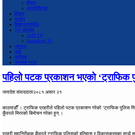
मौसम
अन्तर्राष्ट्रिय
विचार
पयर्टन
विज्ञान/प्रविधि
TV च्यानल
JAH TV
Janaadesh Tv
अपराध
अर्थ
साहित्य
जनादेश PDF
पहिलो पटक प्रकाशन भएको ‘ट्राफिक प
जनादेश संवाददाता
२०८१ असार २१
२२१ पटक
काठमाडौँ । ट्राफिक प्रहरीले पहिलो पटक प्रकाशन गरेको ‘ट्राफिक पुलिस म
कुँवरले मिररको बिमोचन गरेका हुन् ।
प्रहरी महानिरीक्षक कुँवरले ट्राफिक पुलिसको इतिहास र विकासक्रमका साथै स