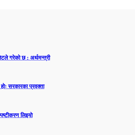
जेटले गरेको छ : अर्थमन्त्री
ै होः सरकारका प्रवक्ता
्पष्टीकरण लिइयाे