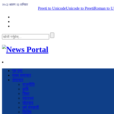
Preeti to Unicode
Unicode to Preeti
Roman to U
गृह पृष्ट
मुख्य समाचार
समाचार
राजनीति
कृषि
शिक्षा
स्वास्थ्य
खेलकुद
धर्म सस्कृती
फिल्मि