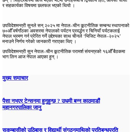
छन् । सिंहदरबारमा आज भएको भेटमा उनीहरूबीच द्विपक्षीय हित, आपसी चासो
र सहकार्यका विषयमा छलफल भएको थियो ।
उपविदेशमन्त्री सुनले सन् २०२५ मा नेपाल–चीन कूटनीतिक सम्बन्ध स्थापनाको
७०औँ वर्षगाँठका अवसरमा नेपालको पर्यटन प्रवर्द्धन र चिनियाँ पर्यटकलाई
नेपाल भ्रमण गर्न प्रेरित गर्ने उद्देश्यका साथ चीनले ‘भिजिट नेपाल–२०२५’
मनाउने निर्णय गरेको जानकारी गराएका थिए ।
उपविदेशमन्त्री सुन नेपाल–चीन कूटनीतिक परामर्श संयन्त्रको १६औँ बैठकमा
भाग लिन आज नेपाल आएका हुन् ।
मुख्य समाचार
पैसा नभएर टेन्सनमा हुनुहुन्छ ? उधमी बन्न काठमाडौं
महानगरपालिका जानु
सुकुम्बासीको उठिबास र विद्यार्थी संगठनमाथिको प्रतिबन्धप्रति