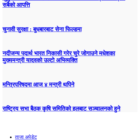
सबैको आपत्ति
चुनावी सुरक्षा : बुधबारबाट सेना फिल्डमा
नदीजन्य पदार्थ भारत निकासी गरेर चुरे जोगाउने मधेशका
मुख्यमन्त्री यादवकाे उल्टाे अभिव्यक्ति
मन्त्रिपरिषदमा आज ४ मन्त्री थपिने
राष्ट्रिय सभा बैठक कृषि समितिको हलबाट सञ्चालनको हुने
ताजा अपेडेट