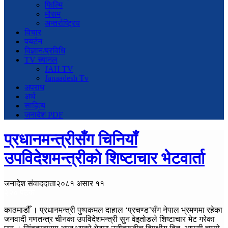
फिल्मि
मौसम
अन्तर्राष्ट्रिय
विचार
पयर्टन
विज्ञान/प्रविधि
TV च्यानल
JAH TV
Janaadesh Tv
अपराध
अर्थ
साहित्य
जनादेश PDF
प्रधानमन्त्रीसँग चिनियाँ
उपविदेशमन्त्रीको शिष्टाचार भेटवार्ता
जनादेश संवाददाता
२०८१ असार ११
२२० पटक
काठमाडौँ । प्रधानमन्त्री पुष्पकमल दाहाल ‘प्रचण्ड’सँग नेपाल भ्रमणमा रहेका
जनवादी गणतन्त्र चीनका उपविदेशमन्त्री सुन वेइतोङले शिष्टाचार भेट गरेका