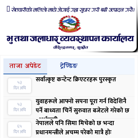
ताजा अपेडेट
ट्रेण्डिङ
सर्वात्कृष्ट कन्टेन्ट क्रिएटरहरू पुरस्कृत
५३
दिन अघि
युवाहरूले आफ्नो सपना पूरा गर्न विदेशिनै
५३
पर्ने बाध्यता चिर्ने सुरुवात बजेटले गरेको छ
दिन अघि
: अर्थमन्त्री
नेपालले पनि सिमा मिचेको छ भन्दा
६५
प्रधानमन्त्रीले अचम्म परेको मात्रै होः
दिन अघि