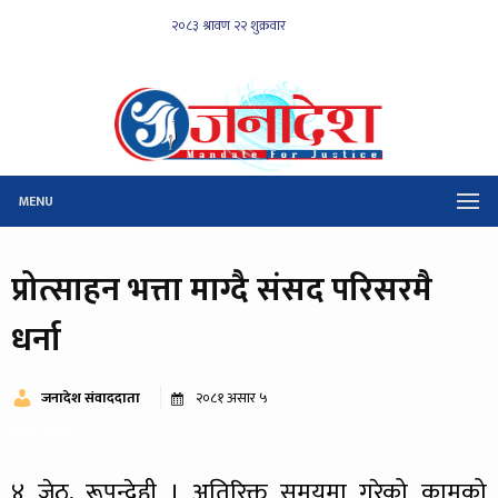
MENU
प्रोत्साहन भत्ता माग्दै संसद परिसरमै
धर्ना
जनादेश संवाददाता
२०८१ असार ५
२३१ पटक
४ जेठ, रूपन्देही । अतिरिक्त समयमा गरेको कामको