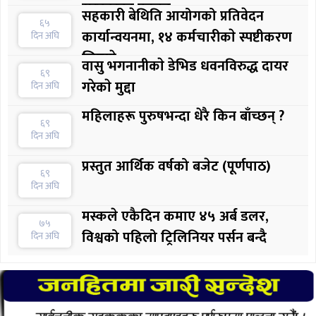
सरकारका प्रवक्ता
सहकारी बेथिति आयोगको प्रतिवेदन
६५
कार्यान्वयनमा, १४ कर्मचारीकाे स्पष्टीकरण
दिन अघि
लिइयाे
वासु भगनानीकाे डेभिड धवनविरुद्ध दायर
६९
गरेकाे मुद्दा
दिन अघि
महिलाहरू पुरुषभन्दा धेरै किन बाँच्छन् ?
६९
दिन अघि
प्रस्तुत आर्थिक वर्षको बजेट (पूर्णपाठ)
६९
दिन अघि
मस्कले एकैदिन कमाए ४५ अर्ब डलर,
७५
विश्वको पहिलो ट्रिलिनियर पर्सन बन्दै
दिन अघि