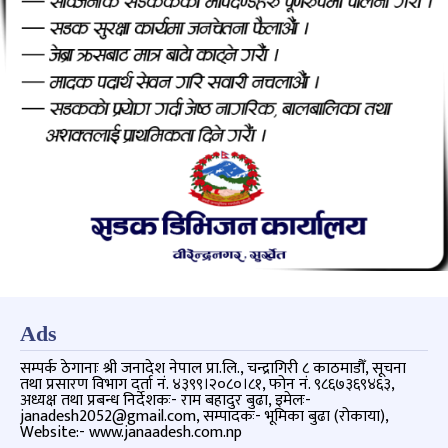
Ads
सम्पर्क ठेगानाः श्री जनादेश नेपाल प्रा.लि., चन्द्रागिरी ८ काठमाडौँ, सूचना
तथा प्रसारण विभाग दर्ता नं. ४३९९।२०८०।८१, फोन नं. ९८६७३६९४६३,
अध्यक्ष तथा प्रबन्ध निर्देशकः- राम बहादुर बुढा, इमेलः-
janadesh2052@gmail.com, सम्पादकः- भूमिका बुढा (रोकाया),
Website:- www.janaadesh.com.np