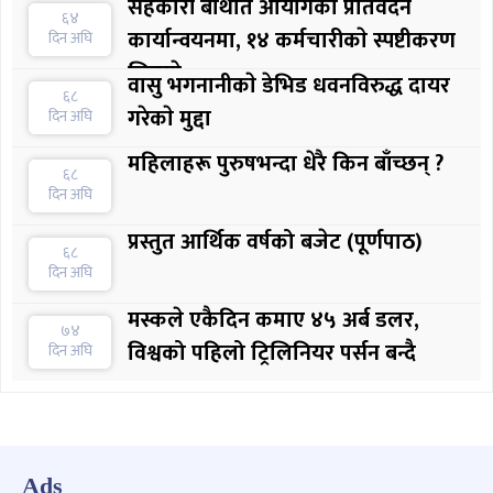
सहकारी बेथिति आयोगको प्रतिवेदन
६४
कार्यान्वयनमा, १४ कर्मचारीकाे स्पष्टीकरण
दिन अघि
लिइयाे
वासु भगनानीकाे डेभिड धवनविरुद्ध दायर
६८
गरेकाे मुद्दा
दिन अघि
महिलाहरू पुरुषभन्दा धेरै किन बाँच्छन् ?
६८
दिन अघि
प्रस्तुत आर्थिक वर्षको बजेट (पूर्णपाठ)
६८
दिन अघि
मस्कले एकैदिन कमाए ४५ अर्ब डलर,
७४
विश्वको पहिलो ट्रिलिनियर पर्सन बन्दै
दिन अघि
Ads