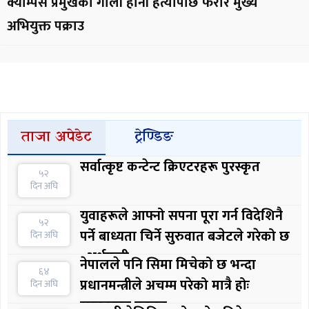
क्याम्पस प्रमुखको गोली हानी हत्यापछि फरार मुख्य
अभियुक्त पक्राउ
ताजा अपेडेट
ट्रेण्डिङ
सर्वात्कृष्ट कन्टेन्ट क्रिएटरहरू पुरस्कृत
५२
दिन अघि
युवाहरूले आफ्नो सपना पूरा गर्न विदेशिनै
५२
पर्ने बाध्यता चिर्ने सुरुवात बजेटले गरेको छ
दिन अघि
: अर्थमन्त्री
नेपालले पनि सिमा मिचेको छ भन्दा
६४
प्रधानमन्त्रीले अचम्म परेको मात्रै होः
दिन अघि
सरकारका प्रवक्ता