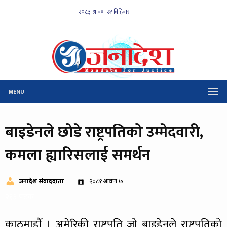
MENU
बाइडेनले छोडे राष्ट्रपतिको उम्मेदवारी,
कमला ह्यारिसलाई समर्थन
जनादेश संवाददाता
२०८१ श्रावण ७
२१३ पटक
काठमाडौँ । अमेरिकी राष्ट्रपति जो बाइडेनले राष्ट्रपतिको