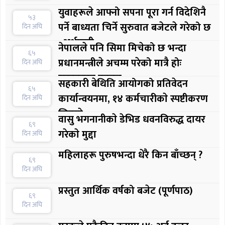
युवाहरूले आफ्नो सपना पूरा गर्न विदेशिनै
५३
पर्ने बाध्यता चिर्ने सुरुवात बजेटले गरेको छ
दिन अघि
: अर्थमन्त्री
नेपालले पनि सिमा मिचेको छ भन्दा
६५
प्रधानमन्त्रीले अचम्म परेको मात्रै होः
दिन अघि
सरकारका प्रवक्ता
सहकारी बेथिति आयोगको प्रतिवेदन
६५
कार्यान्वयनमा, १४ कर्मचारीकाे स्पष्टीकरण
दिन अघि
लिइयाे
वासु भगनानीकाे डेभिड धवनविरुद्ध दायर
६९
गरेकाे मुद्दा
दिन अघि
महिलाहरू पुरुषभन्दा धेरै किन बाँच्छन् ?
६९
दिन अघि
प्रस्तुत आर्थिक वर्षको बजेट (पूर्णपाठ)
६९
दिन अघि