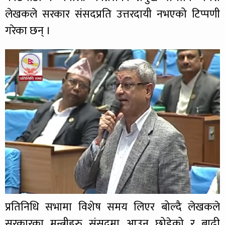
लेखकले सरकार संसदप्रति उत्तरदायी नभएको टिप्पणी
गरेका छन् ।
प्रतिनिधि सभामा विशेष समय लिएर बोल्दै लेखकले
सरकारका मन्त्रीहरु संसदमा आउन छोडेको र बाढी