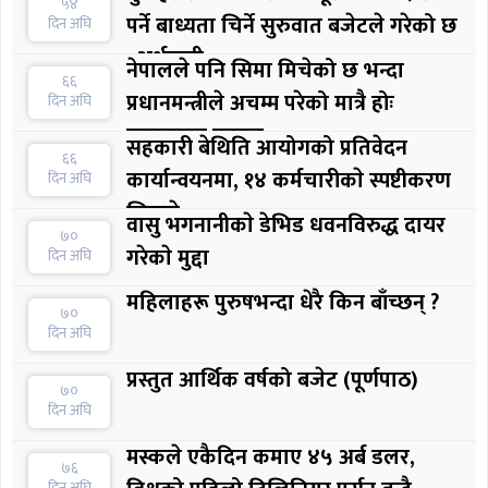
५४
पर्ने बाध्यता चिर्ने सुरुवात बजेटले गरेको छ
दिन अघि
: अर्थमन्त्री
नेपालले पनि सिमा मिचेको छ भन्दा
६६
प्रधानमन्त्रीले अचम्म परेको मात्रै होः
दिन अघि
सरकारका प्रवक्ता
सहकारी बेथिति आयोगको प्रतिवेदन
६६
कार्यान्वयनमा, १४ कर्मचारीकाे स्पष्टीकरण
दिन अघि
लिइयाे
वासु भगनानीकाे डेभिड धवनविरुद्ध दायर
७०
गरेकाे मुद्दा
दिन अघि
महिलाहरू पुरुषभन्दा धेरै किन बाँच्छन् ?
७०
दिन अघि
प्रस्तुत आर्थिक वर्षको बजेट (पूर्णपाठ)
७०
दिन अघि
मस्कले एकैदिन कमाए ४५ अर्ब डलर,
७६
दिन अघि