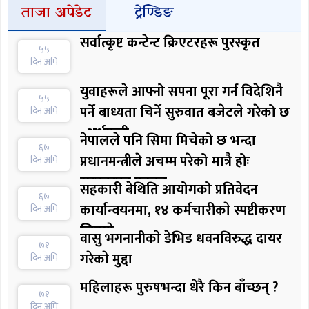
ताजा अपेडेट
ट्रेण्डिङ
सर्वात्कृष्ट कन्टेन्ट क्रिएटरहरू पुरस्कृत
५५
दिन अघि
युवाहरूले आफ्नो सपना पूरा गर्न विदेशिनै
५५
पर्ने बाध्यता चिर्ने सुरुवात बजेटले गरेको छ
दिन अघि
: अर्थमन्त्री
नेपालले पनि सिमा मिचेको छ भन्दा
६७
प्रधानमन्त्रीले अचम्म परेको मात्रै होः
दिन अघि
सरकारका प्रवक्ता
सहकारी बेथिति आयोगको प्रतिवेदन
६७
कार्यान्वयनमा, १४ कर्मचारीकाे स्पष्टीकरण
दिन अघि
लिइयाे
वासु भगनानीकाे डेभिड धवनविरुद्ध दायर
७१
गरेकाे मुद्दा
दिन अघि
महिलाहरू पुरुषभन्दा धेरै किन बाँच्छन् ?
७१
दिन अघि