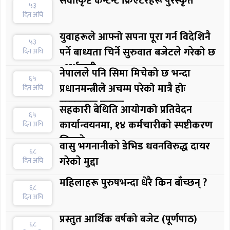
सर्वात्कृष्ट कन्टेन्ट क्रिएटरहरू पुरस्कृत
५३
दिन अघि
युवाहरूले आफ्नो सपना पूरा गर्न विदेशिनै
५३
पर्ने बाध्यता चिर्ने सुरुवात बजेटले गरेको छ
दिन अघि
: अर्थमन्त्री
नेपालले पनि सिमा मिचेको छ भन्दा
६५
प्रधानमन्त्रीले अचम्म परेको मात्रै होः
दिन अघि
सरकारका प्रवक्ता
सहकारी बेथिति आयोगको प्रतिवेदन
६५
कार्यान्वयनमा, १४ कर्मचारीकाे स्पष्टीकरण
दिन अघि
लिइयाे
वासु भगनानीकाे डेभिड धवनविरुद्ध दायर
६८
गरेकाे मुद्दा
दिन अघि
महिलाहरू पुरुषभन्दा धेरै किन बाँच्छन् ?
६८
दिन अघि
प्रस्तुत आर्थिक वर्षको बजेट (पूर्णपाठ)
६८