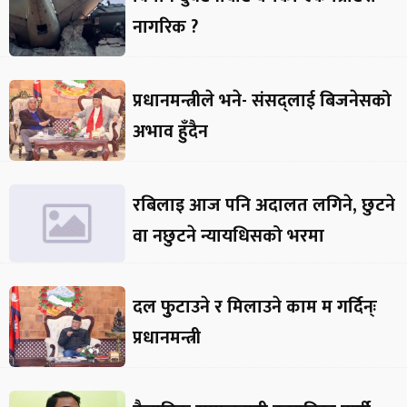
नागरिक ?
प्रधानमन्त्रीले भने- संसद्लाई बिजनेसको
अभाव हुँदैन
रबिलाइ आज पनि अदालत लगिने, छुटने
वा नछुटने न्यायधिसको भरमा
दल फुुटाउने र मिलाउने काम म गर्दिन्ः
प्रधानमन्त्री