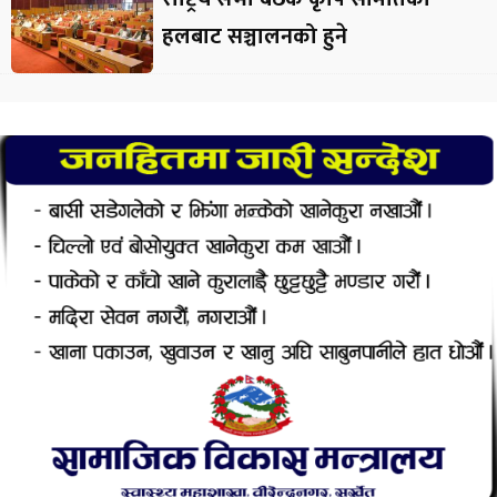
हलबाट सञ्चालनको हुने