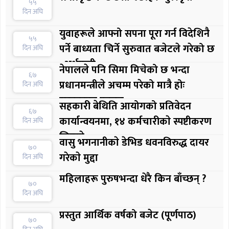
५५
दिन अघि
युवाहरूले आफ्नो सपना पूरा गर्न विदेशिनै
५५
पर्ने बाध्यता चिर्ने सुरुवात बजेटले गरेको छ
दिन अघि
: अर्थमन्त्री
नेपालले पनि सिमा मिचेको छ भन्दा
६७
प्रधानमन्त्रीले अचम्म परेको मात्रै होः
दिन अघि
सरकारका प्रवक्ता
सहकारी बेथिति आयोगको प्रतिवेदन
६७
कार्यान्वयनमा, १४ कर्मचारीकाे स्पष्टीकरण
दिन अघि
लिइयाे
वासु भगनानीकाे डेभिड धवनविरुद्ध दायर
७०
गरेकाे मुद्दा
दिन अघि
महिलाहरू पुरुषभन्दा धेरै किन बाँच्छन् ?
७०
दिन अघि
प्रस्तुत आर्थिक वर्षको बजेट (पूर्णपाठ)
७०