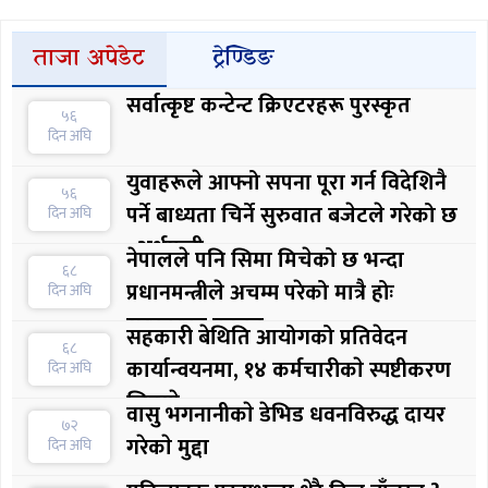
ताजा अपेडेट
ट्रेण्डिङ
सर्वात्कृष्ट कन्टेन्ट क्रिएटरहरू पुरस्कृत
५६
दिन अघि
युवाहरूले आफ्नो सपना पूरा गर्न विदेशिनै
५६
पर्ने बाध्यता चिर्ने सुरुवात बजेटले गरेको छ
दिन अघि
: अर्थमन्त्री
नेपालले पनि सिमा मिचेको छ भन्दा
६८
प्रधानमन्त्रीले अचम्म परेको मात्रै होः
दिन अघि
सरकारका प्रवक्ता
सहकारी बेथिति आयोगको प्रतिवेदन
६८
कार्यान्वयनमा, १४ कर्मचारीकाे स्पष्टीकरण
दिन अघि
लिइयाे
वासु भगनानीकाे डेभिड धवनविरुद्ध दायर
७२
गरेकाे मुद्दा
दिन अघि