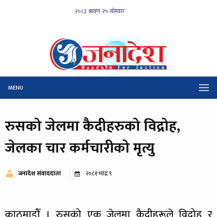
MENU
रुसको जेलमा कैदीहरुको विद्रोह,
जेलका चार कर्मचारीको मृत्यु
जनादेश संवाददाता
२०८१ भाद्र ९
२२३ पटक
काठमाडौँ । रुसको एक जेलमा कैदीहरूले विद्रोह र