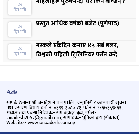
महिलाहरू पुरुषभन्दा धेरै किन बाँच्छन् ?
७२
दिन अघि
प्रस्तुत आर्थिक वर्षको बजेट (पूर्णपाठ)
७२
दिन अघि
मस्कले एकैदिन कमाए ४५ अर्ब डलर,
७८
विश्वको पहिलो ट्रिलिनियर पर्सन बन्दै
दिन अघि
Ads
सम्पर्क ठेगानाः श्री जनादेश नेपाल प्रा.लि., चन्द्रागिरी ८ काठमाडौँ, सूचना
तथा प्रसारण विभाग दर्ता नं. ४३९९।२०८०।८१, फोन नं. ९८६७३६९४६३,
अध्यक्ष तथा प्रबन्ध निर्देशकः- राम बहादुर बुढा, इमेलः-
janadesh2052@gmail.com, सम्पादकः- भूमिका बुढा (रोकाया),
Website:- www.janaadesh.com.np
Copyright © 2026 जनादेश | Powered By
JanaaDesh