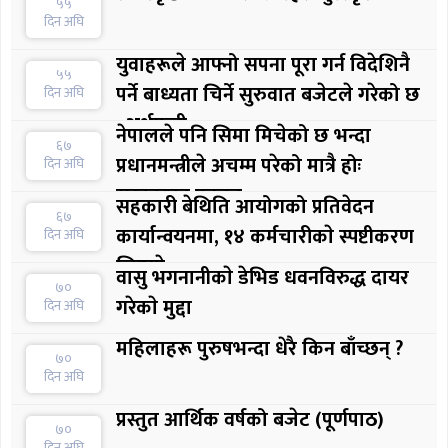
५५
दिन अघि
युवाहरूले आफ्नो सपना पूरा गर्न विदेशिनै
५५
पर्ने बाध्यता चिर्ने सुरुवात बजेटले गरेको छ
दिन अघि
: अर्थमन्त्री
नेपालले पनि सिमा मिचेको छ भन्दा
६७
प्रधानमन्त्रीले अचम्म परेको मात्रै होः
दिन अघि
सरकारका प्रवक्ता
सहकारी बेथिति आयोगको प्रतिवेदन
६७
कार्यान्वयनमा, १४ कर्मचारीकाे स्पष्टीकरण
दिन अघि
लिइयाे
वासु भगनानीकाे डेभिड धवनविरुद्ध दायर
७०
गरेकाे मुद्दा
दिन अघि
महिलाहरू पुरुषभन्दा धेरै किन बाँच्छन् ?
७०
दिन अघि
प्रस्तुत आर्थिक वर्षको बजेट (पूर्णपाठ)
७०
दिन अघि