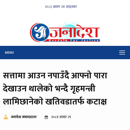
MENU
सत्तामा आउन नपाउँदै आफ्नो पारा
देखाउन थालेको भन्दै गृहमन्त्री
लामिछानेकाे खतिवडातर्फ कटाक्ष
जनादेश संवाददाता
२०८१ असार २९
२०८ पटक