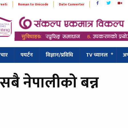
reeti
Roman to Unicode
Date Converter
िचार
पयर्टन
विज्ञान/प्रविधि
TV च्यानल
अ
सबै नेपालीको बन्न