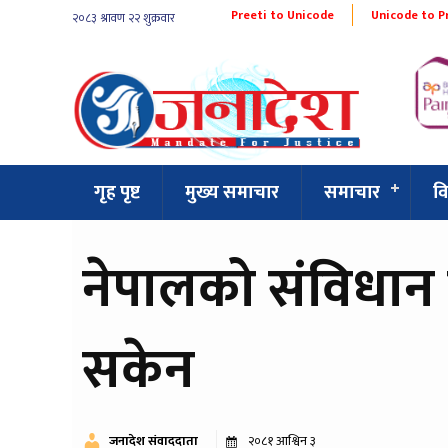
Preeti to Unicode
Unicode to P
गृह पृष्ट
मुख्य समाचार
समाचार
व
नेपालको संविधान 
सकेन
जनादेश संवाददाता
२०८१ आश्विन ३