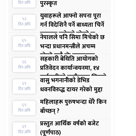
पुरस्कृत
दिन अघि
युवाहरूले आफ्नो सपना पूरा
५३
गर्न विदेशिनै पर्ने बाध्यता चिर्ने
दिन अघि
सुरुवात बजेटले गरेको छ :
नेपालले पनि सिमा मिचेको छ
६५
अर्थमन्त्री
भन्दा प्रधानमन्त्रीले अचम्म
दिन अघि
परेको मात्रै होः सरकारका
सहकारी बेथिति आयोगको
६६
प्रवक्ता
प्रतिवेदन कार्यान्वयनमा, १४
दिन अघि
कर्मचारीकाे स्पष्टीकरण लिइयाे
वासु भगनानीकाे डेभिड
६९
धवनविरुद्ध दायर गरेकाे मुद्दा
दिन अघि
महिलाहरू पुरुषभन्दा धेरै किन
६९
बाँच्छन् ?
दिन अघि
प्रस्तुत आर्थिक वर्षको बजेट
६९
(पूर्णपाठ)
दिन अघि