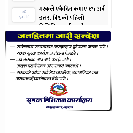
मस्कले एकैदिन कमाए ४५ अर्ब
७६
डलर, विश्वको पहिलो
दिन अघि
ट्रिलिनियर पर्सन बन्दै