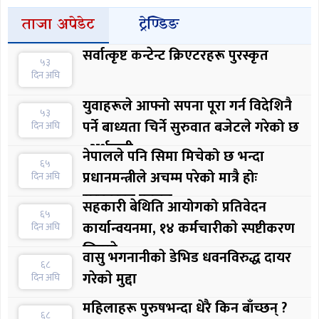
ताजा अपेडेट
ट्रेण्डिङ
सर्वात्कृष्ट कन्टेन्ट क्रिएटरहरू पुरस्कृत
५३
दिन अघि
युवाहरूले आफ्नो सपना पूरा गर्न विदेशिनै
५३
पर्ने बाध्यता चिर्ने सुरुवात बजेटले गरेको छ
दिन अघि
: अर्थमन्त्री
नेपालले पनि सिमा मिचेको छ भन्दा
६५
प्रधानमन्त्रीले अचम्म परेको मात्रै होः
दिन अघि
सरकारका प्रवक्ता
सहकारी बेथिति आयोगको प्रतिवेदन
६५
कार्यान्वयनमा, १४ कर्मचारीकाे स्पष्टीकरण
दिन अघि
लिइयाे
वासु भगनानीकाे डेभिड धवनविरुद्ध दायर
६८
गरेकाे मुद्दा
दिन अघि
महिलाहरू पुरुषभन्दा धेरै किन बाँच्छन् ?
६८