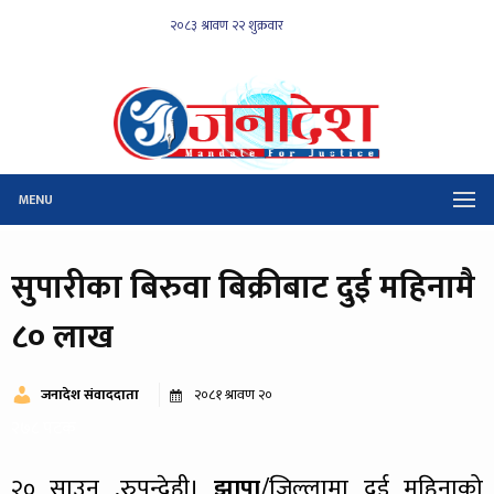
MENU
सुपारीका बिरुवा बिक्रीबाट दुई महिनामै
८० लाख
जनादेश संवाददाता
२०८१ श्रावण २०
२७८ पटक
२० साउन ,रुपन्देही।
झापा
/जिल्लामा दुई महिनाको