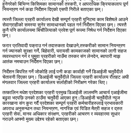
हुनेगरेको बिभिन्न किसिमका सामानको तस्करी, र आपराधिक क्रियाकलाप पूर्ण
नियन्त्रण गर्न कडा निर्देशन दिएको एसपी गिरीले बताएका छन्।
त्यस्तै जिल्ला प्रहरी कार्यालय देखी सम्पूर्ण प्रहरी युनिटमा काम बिशेषले आउने
सेवाग्राहीको समस्या सुनेर सामाधानको पहल गर्न निर्देशन दिएका छन्। त्यस्तै
कुनै पनि कार्यालयमा बिचौलियाको प्रवेश पूर्ण रूपमा निषेध गर्न निर्देशन दिएका
छन्।
फरार प्रतिवादी पक्राउ गर्न तदारुकता देखाउने,तस्करीको सामान नियन्त्रण
गर्न ज्यानको सुरक्षा गर्ने, बिहेवारी, घरायसी कामकाजको सामानको लागी सहज
व्यवस्थापन गर्न र घुमुवा प्रहरीको नाउँमा तस्कर संग लेनदेन, ब्यापारी माझ
आतंक नमचाउन निर्देशन दिएका छन्।
निर्देशन बिपरित गर्ने जोकोहि लाई पनी कडा कार्वाही गर्ने डिआईजी चतुर्वेदीले
चेतावनी दिएका छन्। डिआईजी चतुर्वेदीले जिल्ला प्रहरी कार्यालय रौतहट अघी
मंगलवार जिल्ला प्रहरी कार्यालय सर्लाहीको निरीक्षण गरेका थिए।
तत्कालिन मधेश प्रदेशका प्रहरी प्रमुख डिआईजी लालमणि आचार्य एआईजीमा
बढुवा भएपछि उनको ठाउँमा चतुर्वेदी आएका हुन्।डिआईजी चतुर्वेदीले न्युज
कारखाना संग कुरा गर्दै प्रदेशका सम्पूर्ण प्रहरी कर्मचारीहरुलाई प्रभावकारी
अपराध अनुसन्धान तथा नियन्त्रण, नागरिक एवं पिडित मैत्री सहज र द्रुत
प्रहरी सेवा, मानव अधिकार संरक्षण, प्रहरीको आचरण र व्यवहारमा सुधार
गराउने आफ्नो मुख्य उद्देश्य रहेको बताएका छन्।