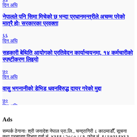
दिन अघि
नेपालले पनि सिमा मिचेको छ भन्दा प्रधानमन्त्रीले अचम्म परेको
मात्रै होः सरकारका प्रवक्ता
६६
दिन अघि
सहकारी बेथिति आयोगको प्रतिवेदन कार्यान्वयनमा, १४ कर्मचारीकाे
स्पष्टीकरण लिइयाे
७०
दिन अघि
वासु भगनानीकाे डेभिड धवनविरुद्ध दायर गरेकाे मुद्दा
७०
दिन अघि
महिलाहरू पुरुषभन्दा धेरै किन बाँच्छन् ?
Ads
७०
सम्पर्क ठेगानाः श्री जनादेश नेपाल प्रा.लि., चन्द्रागिरी ८ काठमाडौँ, सूचना
दिन अघि
तथा प्रसारण विभाग दर्ता नं. ४३९९।२०८०।८१, फोन नं. ९८६७३६९४६३,