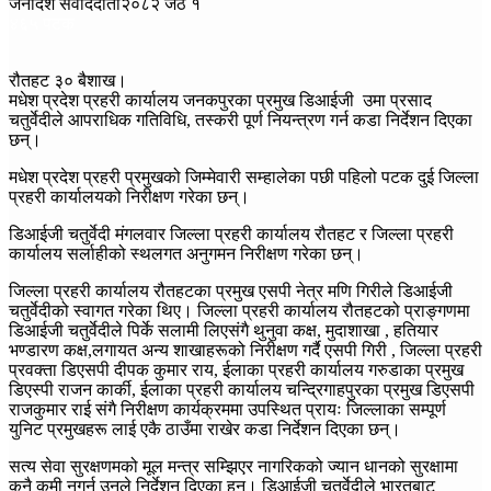
जनादेश संवाददाता
२०८२ जेठ १
४६५ पटक
रौतहट ३० बैशाख।
मधेश प्रदेश प्रहरी कार्यालय जनकपुरका प्रमुख डिआईजी उमा प्रसाद
चतुर्वेदीले आपराधिक गतिविधि, तस्करी पूर्ण नियन्त्रण गर्न कडा निर्देशन दिएका
छन्।
मधेश प्रदेश प्रहरी प्रमुखको जिम्मेवारी सम्हालेका पछी पहिलो पटक दुई जिल्ला
प्रहरी कार्यालयको निरीक्षण गरेका छन्।
डिआईजी चतुर्वेदी मंगलवार जिल्ला प्रहरी कार्यालय रौतहट र जिल्ला प्रहरी
कार्यालय सर्लाहीको स्थलगत अनुगमन निरीक्षण गरेका छन्।
जिल्ला प्रहरी कार्यालय रौतहटका प्रमुख एसपी नेत्र मणि गिरीले डिआईजी
चतुर्वेदीको स्वागत गरेका थिए। जिल्ला प्रहरी कार्यालय रौतहटको प्राङ्गणमा
डिआईजी चतुर्वेदीले पिर्के सलामी लिएसंगै थुनुवा कक्ष, मुदाशाखा , हतियार
भण्डारण कक्ष,लगायत अन्य शाखाहरूको निरीक्षण गर्दै एसपी गिरी , जिल्ला प्रहरी
प्रवक्ता डिएसपी दीपक कुमार राय, ईलाका प्रहरी कार्यालय गरुडाका प्रमुख
डिएस्पी राजन कार्की, ईलाका प्रहरी कार्यालय चन्द्रिगाहपुरका प्रमुख डिएसपी
राजकुमार राई संगै निरीक्षण कार्यक्रममा उपस्थित प्रायः जिल्लाका सम्पूर्ण
युनिट प्रमुखहरू लाई एकै ठाउँमा राखेर कडा निर्देशन दिएका छन्।
सत्य सेवा सुरक्षणमको मूल मन्त्र सम्झिएर नागरिकको ज्यान धानको सुरक्षामा
कुनै कमी नगर्न उनले निर्देशन दिएका हुन्। डिआईजी चतुर्वेदीले भारतबाट