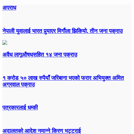
अपराध
नेपाली युवालाई भारत पुर्‍याएर मिर्गौला झिकियो, तीन जना पक्राउ
अवैध लागूऔषधसहित १४ जना पक्राउ
१ करोड ५० लाख रुपैयाँ जरिबाना भएको फरार अभियुक्त अमित
अग्रवाल पक्राउ
पत्रकारलाई धम्की
अदालतको आदेश नमान्ने किरण भट्टराई