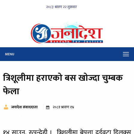
MENU
त्रिशूलीमा हराएको बस खोज्दा चुम्बक
फेला
जनादेश संवाददाता
२०८१ श्रावण १४
२१५ पटक
१४ साउन, रुपन्देही । त्रिशूलीमा बेपत्ता दुईवटा डिलक्स