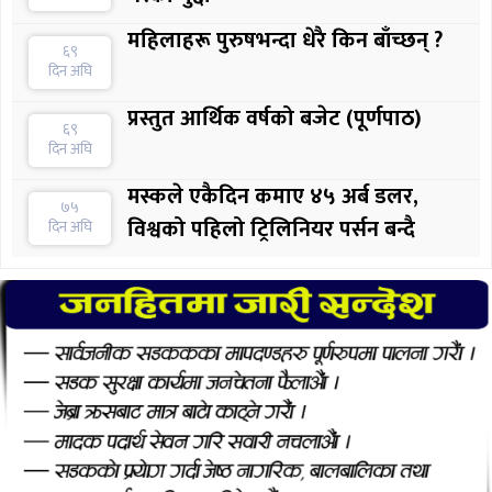
महिलाहरू पुरुषभन्दा धेरै किन बाँच्छन् ?
६९
दिन अघि
प्रस्तुत आर्थिक वर्षको बजेट (पूर्णपाठ)
६९
दिन अघि
मस्कले एकैदिन कमाए ४५ अर्ब डलर,
७५
विश्वको पहिलो ट्रिलिनियर पर्सन बन्दै
दिन अघि