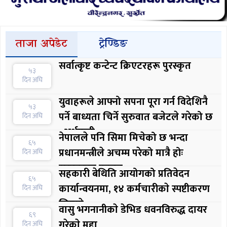
ताजा अपेडेट
ट्रेण्डिङ
सर्वात्कृष्ट कन्टेन्ट क्रिएटरहरू पुरस्कृत
५३
दिन अघि
युवाहरूले आफ्नो सपना पूरा गर्न विदेशिनै
५३
पर्ने बाध्यता चिर्ने सुरुवात बजेटले गरेको छ
दिन अघि
: अर्थमन्त्री
नेपालले पनि सिमा मिचेको छ भन्दा
६५
प्रधानमन्त्रीले अचम्म परेको मात्रै होः
दिन अघि
सरकारका प्रवक्ता
सहकारी बेथिति आयोगको प्रतिवेदन
६५
कार्यान्वयनमा, १४ कर्मचारीकाे स्पष्टीकरण
दिन अघि
लिइयाे
वासु भगनानीकाे डेभिड धवनविरुद्ध दायर
६९
गरेकाे मुद्दा
दिन अघि