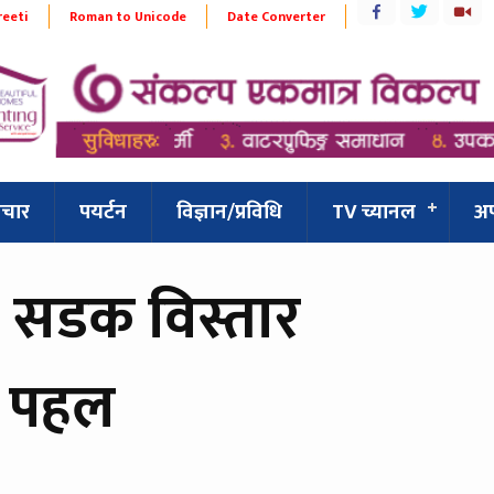
reeti
Roman to Unicode
Date Converter
िचार
पयर्टन
विज्ञान/प्रविधि
TV च्यानल
अ
 सडक विस्तार
ा पहल