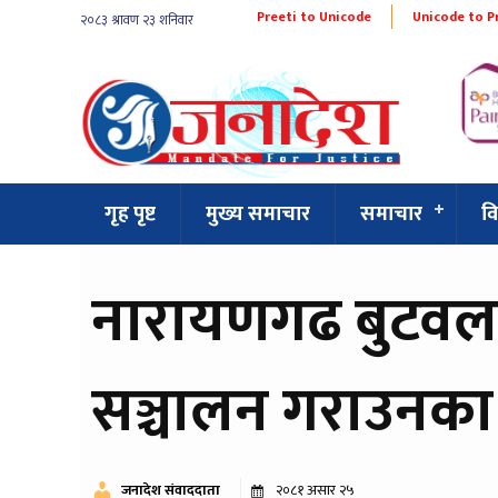
Preeti to Unicode
Unicode to P
गृह पृष्ट
मुख्य समाचार
समाचार
व
नारायणगढ बुटवल
सञ्चालन गराउनक
जनादेश संवाददाता
२०८१ असार २५