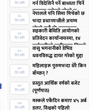
गर्न विदेशिनै पर्ने बाध्यता चिर्ने
दिन अघि
सुरुवात बजेटले गरेको छ :
नेपालले पनि सिमा मिचेको छ
६६
अर्थमन्त्री
भन्दा प्रधानमन्त्रीले अचम्म
दिन अघि
परेको मात्रै होः सरकारका
सहकारी बेथिति आयोगको
६७
प्रवक्ता
प्रतिवेदन कार्यान्वयनमा, १४
दिन अघि
कर्मचारीकाे स्पष्टीकरण लिइयाे
वासु भगनानीकाे डेभिड
७०
धवनविरुद्ध दायर गरेकाे मुद्दा
दिन अघि
महिलाहरू पुरुषभन्दा धेरै किन
७०
बाँच्छन् ?
दिन अघि
प्रस्तुत आर्थिक वर्षको बजेट
७०
(पूर्णपाठ)
दिन अघि
मस्कले एकैदिन कमाए ४५ अर्ब
७७
डलर, विश्वको पहिलो
दिन अघि