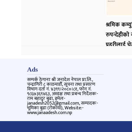
श्रमिक कम्यु
रुपन्देहीको
प्रहरीलाई च
Ads
सम्पर्क ठेगानाः श्री जनादेश नेपाल प्रा.लि.,
चन्द्रागिरी ८ काठमाडौँ, सूचना तथा प्रसारण
विभाग दर्ता नं. ४३९९।२०८०।८१, फोन नं.
९८६७३६९४६३, अध्यक्ष तथा प्रबन्ध निर्देशकः-
राम बहादुर बुढा, इमेलः-
janadesh2052@gmail.com, सम्पादकः-
भूमिका बुढा (रोकाया), Website:-
www.janaadesh.com.np