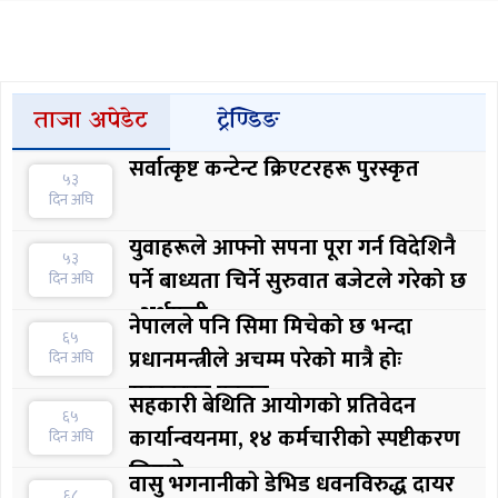
ताजा अपेडेट
ट्रेण्डिङ
सर्वात्कृष्ट कन्टेन्ट क्रिएटरहरू पुरस्कृत
५३
दिन अघि
युवाहरूले आफ्नो सपना पूरा गर्न विदेशिनै
५३
पर्ने बाध्यता चिर्ने सुरुवात बजेटले गरेको छ
दिन अघि
: अर्थमन्त्री
नेपालले पनि सिमा मिचेको छ भन्दा
६५
प्रधानमन्त्रीले अचम्म परेको मात्रै होः
दिन अघि
सरकारका प्रवक्ता
सहकारी बेथिति आयोगको प्रतिवेदन
६५
कार्यान्वयनमा, १४ कर्मचारीकाे स्पष्टीकरण
दिन अघि
लिइयाे
वासु भगनानीकाे डेभिड धवनविरुद्ध दायर
६८