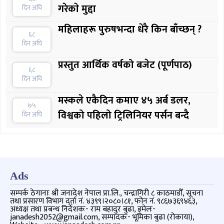
गरेकाे मुद्दा
दिन अघि
महिलाहरू पुरुषभन्दा धेरै किन बाँच्छन् ?
६८
दिन अघि
प्रस्तुत आर्थिक वर्षको बजेट (पूर्णपाठ)
६८
दिन अघि
मस्कले एकैदिन कमाए ४५ अर्ब डलर,
७५
विश्वको पहिलो ट्रिलिनियर पर्सन बन्दै
दिन अघि
Ads
सम्पर्क ठेगानाः श्री जनादेश नेपाल प्रा.लि., चन्द्रागिरी ८ काठमाडौँ, सूचना
तथा प्रसारण विभाग दर्ता नं. ४३९९।२०८०।८१, फोन नं. ९८६७३६९४६३,
अध्यक्ष तथा प्रबन्ध निर्देशकः- राम बहादुर बुढा, इमेलः-
janadesh2052@gmail.com, सम्पादकः- भूमिका बुढा (रोकाया),