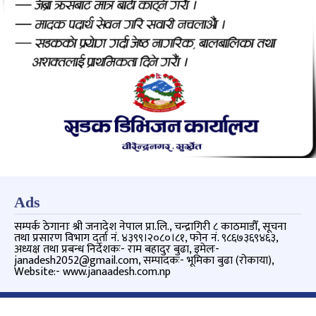
Ads
सम्पर्क ठेगानाः श्री जनादेश नेपाल प्रा.लि., चन्द्रागिरी ८ काठमाडौँ, सूचना
तथा प्रसारण विभाग दर्ता नं. ४३९९।२०८०।८१, फोन नं. ९८६७३६९४६३,
अध्यक्ष तथा प्रबन्ध निर्देशकः- राम बहादुर बुढा, इमेलः-
janadesh2052@gmail.com, सम्पादकः- भूमिका बुढा (रोकाया),
Website:- www.janaadesh.com.np
Copyright © 2026 जनादेश | Powered By
JanaaDesh