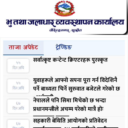
ताजा अपेडेट
ट्रेण्डिङ
सर्वात्कृष्ट कन्टेन्ट क्रिएटरहरू पुरस्कृत
५५
दिन अघि
युवाहरूले आफ्नो सपना पूरा गर्न विदेशिनै
५५
पर्ने बाध्यता चिर्ने सुरुवात बजेटले गरेको छ
दिन अघि
: अर्थमन्त्री
नेपालले पनि सिमा मिचेको छ भन्दा
६७
प्रधानमन्त्रीले अचम्म परेको मात्रै होः
दिन अघि
सरकारका प्रवक्ता
सहकारी बेथिति आयोगको प्रतिवेदन
६७