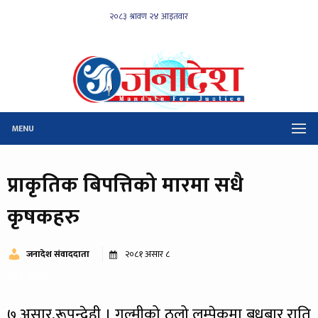
MENU
प्राकृतिक बिपत्तिको मारमा सधै
कृषकहरु
जनादेश संवाददाता
२०८१ असार ८
३८३ पटक
७ असार,रूपन्देही । गुल्मीको ठूलो लुम्पेकमा बुधबार राति