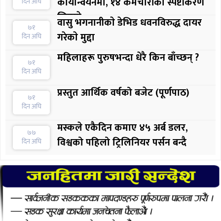
कार्यान्वयनमा, १४ कर्मचारीकाे स्पष्टीकरण
दिन अघि
लिइयाे
वासु भगनानीकाे डेभिड धवनविरुद्ध दायर
७१
गरेकाे मुद्दा
दिन अघि
महिलाहरू पुरुषभन्दा धेरै किन बाँच्छन् ?
७१
दिन अघि
प्रस्तुत आर्थिक वर्षको बजेट (पूर्णपाठ)
७१
दिन अघि
मस्कले एकैदिन कमाए ४५ अर्ब डलर,
७७
विश्वको पहिलो ट्रिलिनियर पर्सन बन्दै
दिन अघि