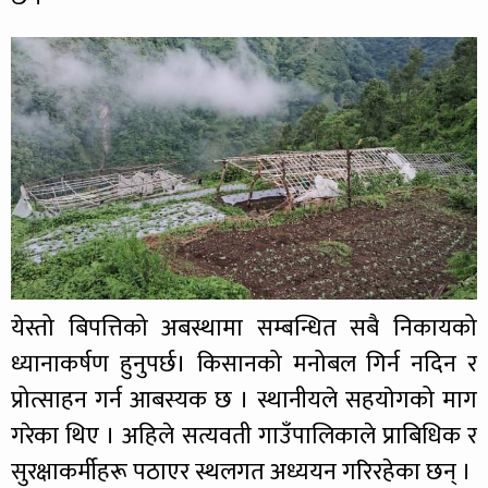
येस्तो बिपत्तिको अबस्थामा सम्बन्धित सबै निकायको
ध्यानाकर्षण हुनुपर्छ। किसानको मनोबल गिर्न नदिन र
प्रोत्साहन गर्न आबस्यक छ । स्थानीयले सहयाेगको माग
गरेका थिए । अहिले सत्यवती गाउँपालिकाले प्राबिधिक र
सुरक्षाकर्मीहरू पठाएर स्थलगत अध्ययन गरिरहेका छन् ।