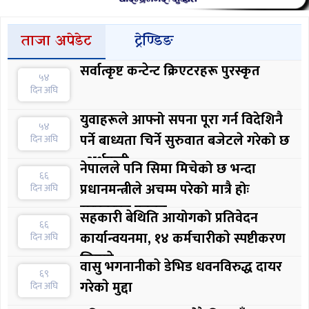
ताजा अपेडेट
ट्रेण्डिङ
सर्वात्कृष्ट कन्टेन्ट क्रिएटरहरू पुरस्कृत
५४
दिन अघि
युवाहरूले आफ्नो सपना पूरा गर्न विदेशिनै
५४
पर्ने बाध्यता चिर्ने सुरुवात बजेटले गरेको छ
दिन अघि
: अर्थमन्त्री
नेपालले पनि सिमा मिचेको छ भन्दा
६६
प्रधानमन्त्रीले अचम्म परेको मात्रै होः
दिन अघि
सरकारका प्रवक्ता
सहकारी बेथिति आयोगको प्रतिवेदन
६६
कार्यान्वयनमा, १४ कर्मचारीकाे स्पष्टीकरण
दिन अघि
लिइयाे
वासु भगनानीकाे डेभिड धवनविरुद्ध दायर
६९
गरेकाे मुद्दा
दिन अघि