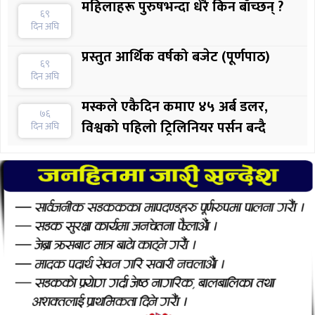
महिलाहरू पुरुषभन्दा धेरै किन बाँच्छन् ?
६९
दिन अघि
प्रस्तुत आर्थिक वर्षको बजेट (पूर्णपाठ)
६९
दिन अघि
मस्कले एकैदिन कमाए ४५ अर्ब डलर,
७६
विश्वको पहिलो ट्रिलिनियर पर्सन बन्दै
दिन अघि