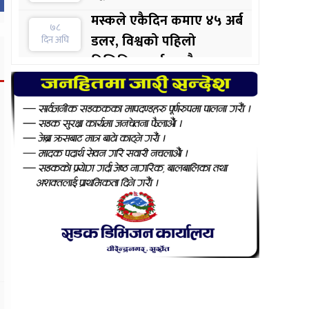
मस्कले एकैदिन कमाए ४५ अर्ब
७८
डलर, विश्वको पहिलो
दिन अघि
ट्रिलिनियर पर्सन बन्दै