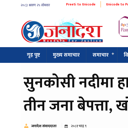
Preeti to Unicode
Unicode to P
गृह पृष्ट
मुख्य समाचार
समाचार
व
सुनकोसी नदीमा ह
तीन जना बेपत्ता, ख
जनादेश संवाददाता
२०८१ भाद्र ९