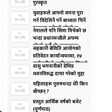
पुरस्कृत
दिन अघि
युवाहरूले आफ्नो सपना पूरा
५६
गर्न विदेशिनै पर्ने बाध्यता चिर्ने
दिन अघि
सुरुवात बजेटले गरेको छ :
नेपालले पनि सिमा मिचेको छ
६८
अर्थमन्त्री
भन्दा प्रधानमन्त्रीले अचम्म
दिन अघि
परेको मात्रै होः सरकारका
सहकारी बेथिति आयोगको
६८
प्रवक्ता
प्रतिवेदन कार्यान्वयनमा, १४
दिन अघि
कर्मचारीकाे स्पष्टीकरण लिइयाे
वासु भगनानीकाे डेभिड
७२
धवनविरुद्ध दायर गरेकाे मुद्दा
दिन अघि
महिलाहरू पुरुषभन्दा धेरै किन
७२
बाँच्छन् ?
दिन अघि
प्रस्तुत आर्थिक वर्षको बजेट
७२
(पूर्णपाठ)
दिन अघि