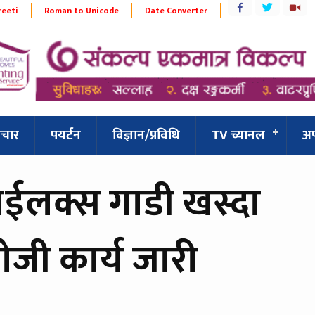
reeti
Roman to Unicode
Date Converter
िचार
पयर्टन
विज्ञान/प्रविधि
TV च्यानल
अ
ाईलक्स गाडी खस्दा
ोजी कार्य जारी